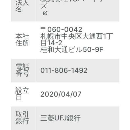
法人
ズ
名
〒060-0042
本社
札幌市中央区大通西1丁
住所
目14-2
桂和大通ビル50-9F
電話
011-806-1492
番号
設立
2020/04/07
日
取引
三菱UFJ銀行
銀行