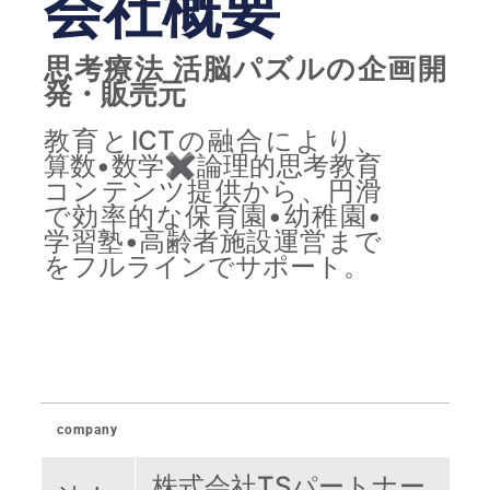
会社概要
思考療法 活脳パズルの企画開
発・販売元
教育とICTの融合により、
算数•数学✖️論理的思考教育
コンテンツ提供から、円滑
で効率的な保育園•幼稚園•
学習塾•高齢者施設運営まで
をフルラインでサポート。
company
株式会社TSパートナー