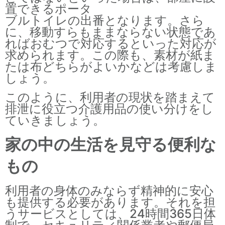
置できるポータ
ブルトイレの出番となります。さら
に、移動すらもままならない状態であ
ればおむつで対応するといった対応が
求められます。この際も、素材が紙ま
たは布どちらがよいかなどは考慮しま
しょう。
このように、利用者の現状を踏まえて
排泄に役立つ介護用品の使い分けをし
ていきましょう。
家の中の生活を見守る便利な
もの
利用者の身体のみならず精神的に安心
も提供する必要があります。それを担
うサービスとしては、24時間365日体