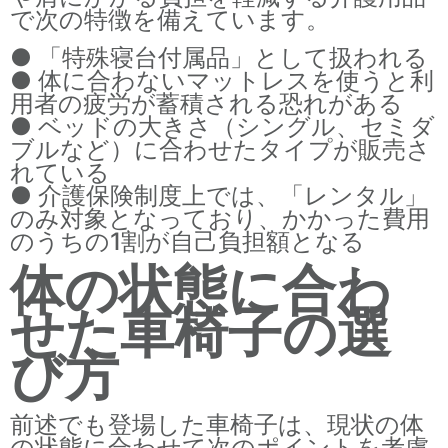
で次の特徴を備えています。
● 「特殊寝台付属品」として扱われる
● 体に合わないマットレスを使うと利
用者の疲労が蓄積される恐れがある
● ベッドの大きさ（シングル、セミダ
ブルなど）に合わせたタイプが販売さ
れている
● 介護保険制度上では、「レンタル」
のみ対象となっており、かかった費用
のうちの1割が自己負担額となる
体の状態に合わ
せた車椅子の選
び方
前述でも登場した車椅子は、現状の体
の状態に合わせて次のポイントを考慮