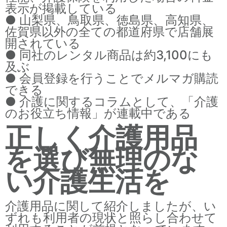
表示が掲載している
● 山梨県、鳥取県、徳島県、高知県、
佐賀県以外の全ての都道府県で店舗展
開されている
● 同社のレンタル商品は約3,100にも
及ぶ
● 会員登録を行うことでメルマガ購読
できる
● 介護に関するコラムとして、「介護
のお役立ち情報」が連載中である
正しく介護用品
を選び無理のな
い介護生活を
介護用品に関して紹介しましたが、い
ずれも利用者の現状と照らし合わせて