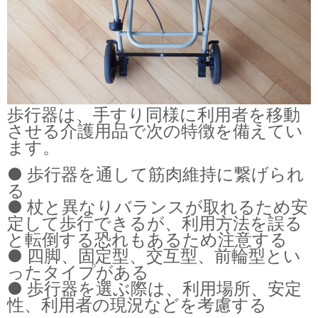
歩行器は、手すり同様に利用者を移動
させる介護用品で次の特徴を備えてい
ます。
● 歩行器を通して筋肉維持に繋げられ
る
● 杖と異なりバランスが取れるため安
定して歩行できるが、利用方法を誤る
と転倒する恐れもあるため注意する
● 四脚、固定型、交互型、前輪型とい
ったタイプがある
● 歩行器を選ぶ際は、利用場所、安定
性、利用者の現況などを考慮する