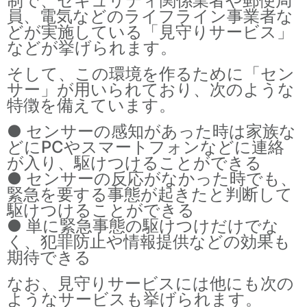
制で、セキュリティ関係業者や郵便局
員、電気などのライフライン事業者な
どが実施している「見守りサービス」
などが挙げられます。
そして、この環境を作るために「セン
サー」が用いられており、次のような
特徴を備えています。
● センサーの感知があった時は家族な
どにPCやスマートフォンなどに連絡
が入り、駆けつけることができる
● センサーの反応がなかった時でも、
緊急を要する事態が起きたと判断して
駆けつけることができる
● 単に緊急事態の駆けつけだけでな
く、犯罪防止や情報提供などの効果も
期待できる
なお、見守りサービスには他にも次の
ようなサービスも挙げられます。