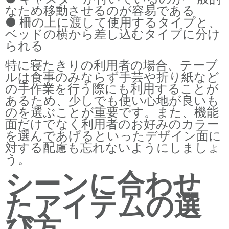
なため移動させるのが容易である
● 柵の上に渡して使用するタイプと、
ベッドの横から差し込むタイプに分け
られる
特に寝たきりの利用者の場合、テーブ
ルは食事のみならず手芸や折り紙など
の手作業を行う際にも利用することが
あるため、少しでも使い心地が良いも
のを選ぶことが重要です。また、機能
面だけでなく利用者のお好みのカラー
を選んであげるといったデザイン面に
対する配慮も忘れないようにしましょ
う。
シーンに合わせ
たアイテムの選
び方