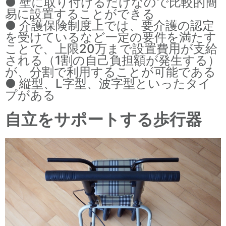
● 壁に取り付けるだけなので比較的簡
易に設置することができる
● 介護保険制度上では、要介護の認定
を受けているなど一定の要件を満たす
ことで、上限20万まで設置費用が支給
される（1割の自己負担額が発生する）
が、分割で利用することが可能である
● 縦型、L字型、波字型といったタイ
プがある
自立をサポートする歩行器