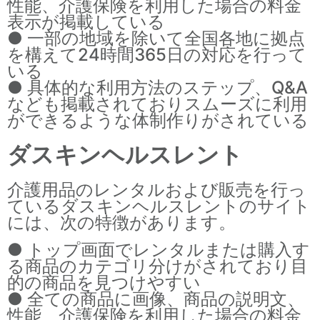
性能、介護保険を利用した場合の料金
表示が掲載している
● 一部の地域を除いて全国各地に拠点
を構えて24時間365日の対応を行って
いる
● 具体的な利用方法のステップ、Q&A
なども掲載されておりスムーズに利用
ができるような体制作りがされている
ダスキンヘルスレント
介護用品のレンタルおよび販売を行っ
ているダスキンヘルスレントのサイト
には、次の特徴があります。
● トップ画面でレンタルまたは購入す
る商品のカテゴリ分けがされており目
的の商品を見つけやすい
● 全ての商品に画像、商品の説明文、
性能、介護保険を利用した場合の料金