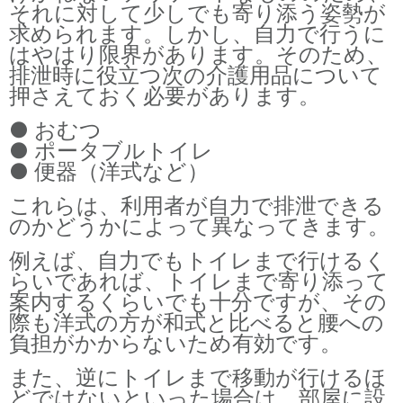
それに対して少しでも寄り添う姿勢が
求められます。しかし、自力で行うに
はやはり限界があります。そのため、
排泄時に役立つ次の介護用品について
押さえておく必要があります。
● おむつ
● ポータブルトイレ
● 便器（洋式など）
これらは、利用者が自力で排泄できる
のかどうかによって異なってきます。
例えば、自力でもトイレまで行けるく
らいであれば、トイレまで寄り添って
案内するくらいでも十分ですが、その
際も洋式の方が和式と比べると腰への
負担がかからないため有効です。
また、逆にトイレまで移動が行けるほ
どではないといった場合は、部屋に設