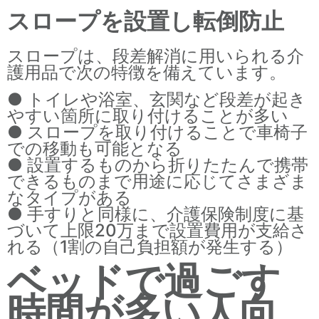
スロープを設置し転倒防止
スロープは、段差解消に用いられる介
護用品で次の特徴を備えています。
● トイレや浴室、玄関など段差が起き
やすい箇所に取り付けることが多い
● スロープを取り付けることで車椅子
での移動も可能となる
● 設置するものから折りたたんで携帯
できるものまで用途に応じてさまざま
なタイプがある
● 手すりと同様に、介護保険制度に基
づいて上限20万まで設置費用が支給さ
れる（1割の自己負担額が発生する）
ベッドで過ごす
時間が多い人向