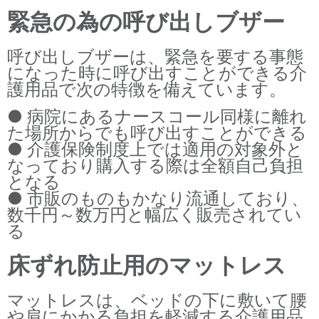
緊急の為の呼び出しブザー
呼び出しブザーは、緊急を要する事態
になった時に呼び出すことができる介
護用品で次の特徴を備えています。
● 病院にあるナースコール同様に離れ
た場所からでも呼び出すことができる
● 介護保険制度上では適用の対象外と
なっており購入する際は全額自己負担
となる
● 市販のものもかなり流通しており、
数千円～数万円と幅広く販売されてい
る
床ずれ防止用のマットレス
マットレスは、ベッドの下に敷いて腰
や肩にかかる負担を軽減する介護用品