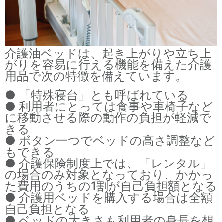
介護油ベッドは、起き上がりや立ち上
がりを容易に行える機能を備えた介護
用品で次の特徴を備えています。
● 「特殊寝台」とも呼ばれている
● 利用者にとっては食事や車椅子など
に移動させる際の動作の負担が軽減で
きる
● ボタン一つでベッドの高さ調整など
もできる
● 介護保険制度上では、「レンタル」
の場合のみ対象となっており、かかっ
た費用のうちの1割が自己負担額となる
● 介護用ベッドを購入する場合は全額
自己負担となる
● ベッドの大きさも利用者の身長を想