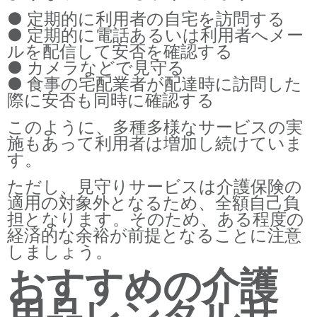
● 定期的に利用者の自宅を訪問する
● 定期的に電話あるいは利用者へメー
ルを配信して安否を確認する
● カメラなどで見守る
● 食事の宅配業者が配達時に訪問した
際に安否も同時に確認する
このように、多種多様なサービスの実
施もあって利用者は増加し続けていま
す。
ただし、見守りサービスは介護保険の
適用の対象外となるため、全額自己負
担となります。そのため、ある程度の
経済的な余裕が前提となることに注意
しましょう。
おすすめの介護
用品レンタルサ