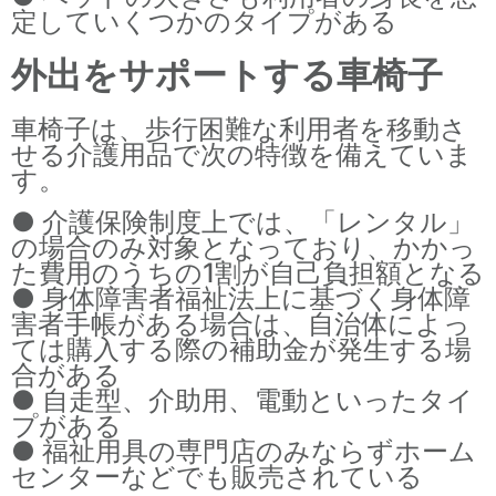
定していくつかのタイプがある
外出をサポートする車椅子
車椅子は、歩行困難な利用者を移動さ
せる介護用品で次の特徴を備えていま
す。
● 介護保険制度上では、「レンタル」
の場合のみ対象となっており、かかっ
た費用のうちの1割が自己負担額となる
● 身体障害者福祉法上に基づく身体障
害者手帳がある場合は、自治体によっ
ては購入する際の補助金が発生する場
合がある
● 自走型、介助用、電動といったタイ
プがある
● 福祉用具の専門店のみならずホーム
センターなどでも販売されている