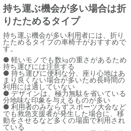
持ち運ぶ機会が多い場合は折
りたためるタイプ
持ち運ぶ機会が多い利用者には、折り
たためるタイプの車椅子がおすすめで
す。
● 軽いモノでも数㎏の重さがあるため
持ち運びには注意する
● 持ち運びに便利な分、座り心地はあ
まり良くない場合が多いため長時間の
利用には適していない
● デザインは、極力無駄を省いている
分地味な印象を与えるものが多い
● 利用者のみならずスポーツ大会など
でも救急支援者が発生した場合に、移
動をさせるなど多くの場面で利用され
ている