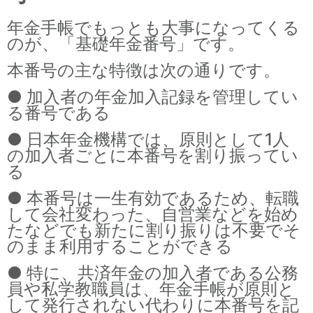
年金手帳でもっとも大事になってくる
のが、「基礎年金番号」です。
本番号の主な特徴は次の通りです。
● 加入者の年金加入記録を管理してい
る番号である
● 日本年金機構では、原則として1人
の加入者ごとに本番号を割り振ってい
る
● 本番号は一生有効であるため、転職
して会社変わった、自営業などを始め
たなどでも新たに割り振りは不要でそ
のまま利用することができる
● 特に、共済年金の加入者である公務
員や私学教職員は、年金手帳が原則と
して発行されない代わりに本番号を記