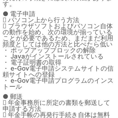
す。
● 電子申請
 パソコン上から行う方法
 ブラウザソフトおよびパソコン自体
の動作を始め、次の環境が揃っている
ことが必要であるため、まだまだ利用
頻度としては他の方法と比べたら低い
・ ポップアップブロックの解除
・ Javaがインストールされている
・ 電子証明書の取得
・ e-Gov電子申請システムサイトの信
頼サイトへの登録
・ e-Gov電子申請プログラムのインス
トール
● 郵送
 年金事務所に所定の書類を郵送して
申請する方法
 年金手帳の再発行手続き自体は無料