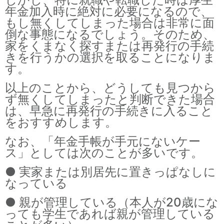
年金加入時に絶対に必要になるので、
もし無くしてしまった場合は非常に面
倒な事態になるでしょう。そのため、
家をくまなく探すまたは再発行の手続
きを行うかの選択を取ることになりま
す。
以上のことから、どうしても見つから
ず無くしてしまったと判断できた場合
は、早急に再発行の手続きに入ること
をおすすめします。
なお、「年金手帳が手元にないケー
ス」としては次のことが多いです。
● 実家または別居先に置きっぱなしに
なっている
● 親が管理している（本人が20歳にな
っても学生であれば親が管理している