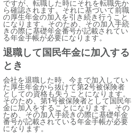
ですが、転職した時にそれを転職先か
ら確認されます。それに基づいて前職
の厚生年金の加入を引き続き行うこと
になります。そのため、その加入手続
きの際に基礎年金番号が記載されてい
る年金手帳が必要になります。
退職して国民年金に加入する
とき
会社を退職した時、今まで加入してい
た厚生年金から抜けて第2号被保険者
としての資格も失うことになります。
そのため、第1号被保険者として国民年
金に加入をすることになります。その
ため、その加入手続きの際に基礎年金
番号が記載されている年金手帳が必要
になります。