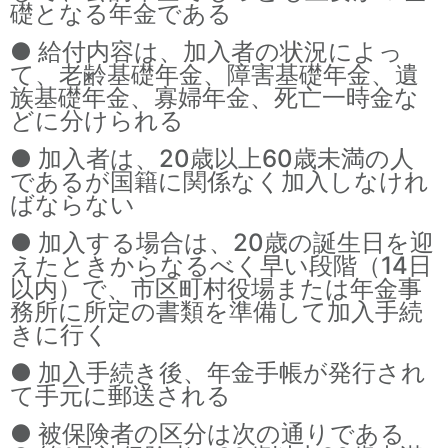
礎となる年金である
● 給付内容は、加入者の状況によっ
て、老齢基礎年金、障害基礎年金、遺
族基礎年金、寡婦年金、死亡一時金な
どに分けられる
● 加入者は、20歳以上60歳未満の人
であるが国籍に関係なく加入しなけれ
ばならない
● 加入する場合は、20歳の誕生日を迎
えたときからなるべく早い段階（14日
以内）で、市区町村役場または年金事
務所に所定の書類を準備して加入手続
きに行く
● 加入手続き後、年金手帳が発行され
て手元に郵送される
● 被保険者の区分は次の通りである