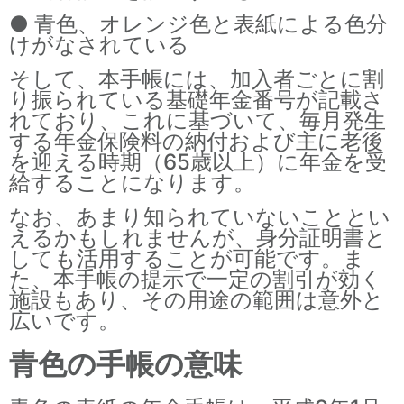
● 青色、オレンジ色と表紙による色分
けがなされている
そして、本手帳には、加入者ごとに割
り振られている基礎年金番号が記載さ
れており、これに基づいて、毎月発生
する年金保険料の納付および主に老後
を迎える時期（65歳以上）に年金を受
給することになります。
なお、あまり知られていないこととい
えるかもしれませんが、身分証明書と
しても活用することが可能です。ま
た、本手帳の提示で一定の割引が効く
施設もあり、その用途の範囲は意外と
広いです。
青色の手帳の意味