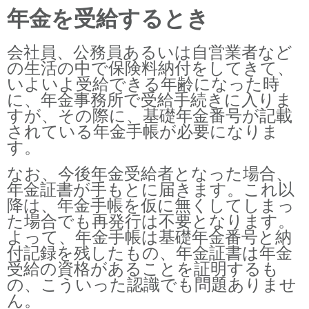
年金を受給するとき
会社員、公務員あるいは自営業者など
の生活の中で保険料納付をしてきて、
いよいよ受給できる年齢になった時
に、年金事務所で受給手続きに入りま
すが、その際に、基礎年金番号が記載
されている年金手帳が必要になりま
す。
なお、今後年金受給者となった場合、
年金証書が手もとに届きます。これ以
降は、年金手帳を仮に無くしてしまっ
た場合でも再発行は不要となります。
よって、年金手帳は基礎年金番号と納
付記録を残したもの、年金証書は年金
受給の資格があることを証明するも
の、こういった認識でも問題ありませ
ん。