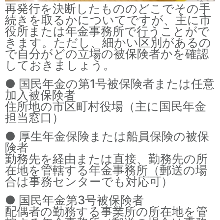
再発行を決断したもののどこでその手
続きを取るかについてですが、主に市
役所または年金事務所で行うことがで
きます。ただし、細かい区別があるの
で自分がどの立場の被保険者かを確認
しておきましょう。
● 国民年金の第1号被保険者または任意
加入被保険者
住所地の市区町村役場（主に国民年金
担当窓口）
● 厚生年金保険または船員保険の被保
険者
勤務先を経由または直接、勤務先の所
在地を管轄する年金事務所（郵送の場
合は事務センターでも対応可）
● 国民年金第3号被保険者
配偶者の勤務する事業所の所在地を管