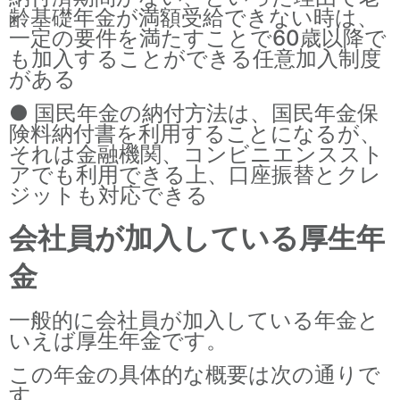
齢基礎年金が満額受給できない時は、
一定の要件を満たすことで60歳以降で
も加入することができる任意加入制度
がある
● 国民年金の納付方法は、国民年金保
険料納付書を利用することになるが、
それは金融機関、コンビニエンススト
アでも利用できる上、口座振替とクレ
ジットも対応できる
会社員が加入している厚生年
金
一般的に会社員が加入している年金と
いえば厚生年金です。
この年金の具体的な概要は次の通りで
す。