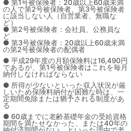
● 第1号被保険者：20歳以上60歳未満
の人で第2号被保険者、第3号被保険者
に該当しない人（自営業者、無職な
ど）
● 第2号被保険者：会社員、公務員な
ど
● 第3号被保険者：20歳以上60歳未満
の第2号被保険者の配偶者
● 平成29年度の月額保険料は16,490円
であるが、第1号被保険者はこれを毎月
納付しなければならない
● 所得が少ないといった収入状況が厳
しいため保険料納付が困難な時は、一
定期間免除または猶予される制度があ
る
● 60歳までに老齢基礎年金の受給資格
期間を満たせなかった、または40年の
納付済期間がない、といった理由で老