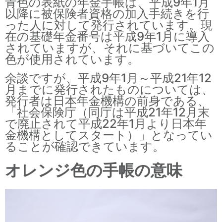
青色の表紙の年金手帳は、平成9年1月
以降に被保険者資格の加入手続きを行
った人に対して発行されています。現
在の基礎年金番号は平成9年1月に導入
されていますが、それに基づいてこの
色が使用されています。
余談ですが、平成9年1月～平成21年12
月までに発行されたものについては、
発行者は日本年金機構の前身である、
「社会保険庁（同庁は平成21年12月末
で廃止されて平成22年1月より日本年
金機構としてスタート）」となってい
ることが確認できています。
オレンジ色の手帳の意味