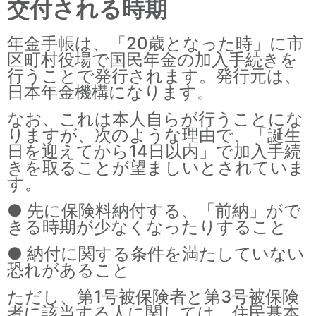
交付される時期
年金手帳は、「20歳となった時」に市
区町村役場で国民年金の加入手続きを
行うことで発行されます。発行元は、
日本年金機構になります。
なお、これは本人自らが行うことにな
りますが、次のような理由で、「誕生
日を迎えてから14日以内」で加入手続
きを取ることが望ましいとされていま
す。
● 先に保険料納付する、「前納」がで
きる時期が少なくなったりすること
● 納付に関する条件を満たしていない
恐れがあること
ただし、第1号被保険者と第3号被保険
者に該当する人に関しては、住民基本