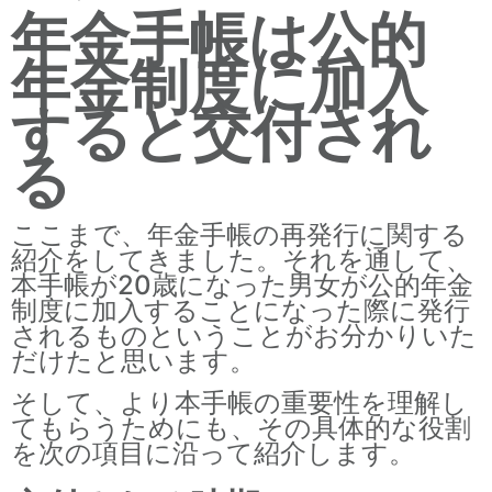
年金手帳は公的
年金制度に加入
すると交付され
る
ここまで、年金手帳の再発行に関する
紹介をしてきました。それを通して、
本手帳が20歳になった男女が公的年金
制度に加入することになった際に発行
されるものということがお分かりいた
だけたと思います。
そして、より本手帳の重要性を理解し
てもらうためにも、その具体的な役割
を次の項目に沿って紹介します。