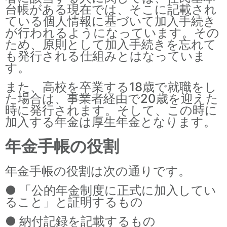
台帳がある現在では、そこに記載され
ている個人情報に基づいて加入手続き
が行われるようになっています。その
ため、原則として加入手続きを忘れて
も発行される仕組みとはなっていま
す。
また、高校を卒業する18歳で就職をし
た場合は、事業者経由で20歳を迎えた
時に発行されます。そして、この時に
加入する年金は厚生年金となります。
年金手帳の役割
年金手帳の役割は次の通りです。
● 「公的年金制度に正式に加入してい
ること」と証明するもの
● 納付記録を記載するもの