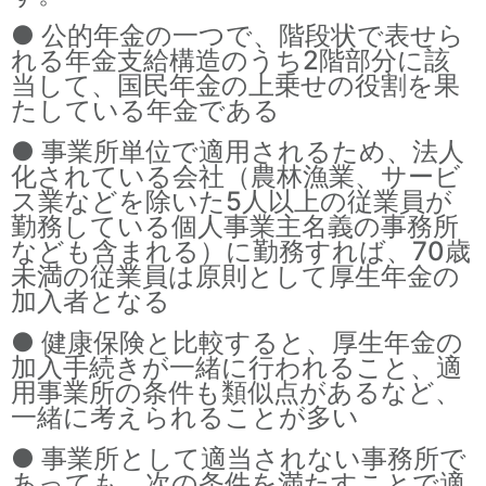
● 公的年金の一つで、階段状で表せら
れる年金支給構造のうち2階部分に該
当して、国民年金の上乗せの役割を果
たしている年金である
● 事業所単位で適用されるため、法人
化されている会社（農林漁業、サービ
ス業などを除いた5人以上の従業員が
勤務している個人事業主名義の事務所
なども含まれる）に勤務すれば、70歳
未満の従業員は原則として厚生年金の
加入者となる
● 健康保険と比較すると、厚生年金の
加入手続きが一緒に行われること、適
用事業所の条件も類似点があるなど、
一緒に考えられることが多い
● 事業所として適当されない事務所で
あっても、次の条件を満たすことで適