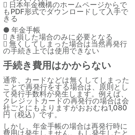
 日本年金機構のホームページからで
もPDF形式でダウンロードして入手で
きる
● 年金手帳
 き損した場合のみに必要となる
 無くしてしまった場合は当然再発行
の手続き上では使用できない
手続き費用はかからない
通常、カードなどは無くしてしまった
ことで再発行をする場合は、原則とし
て発行手数料が発生します。例えば、
クレジットカードの再発行の場合は会
社ごとにもよりますがおおむね1,080
円（税込）です。
しかし、年金手帳の場合は再発行時に
費用は発生しません。もし発生したと