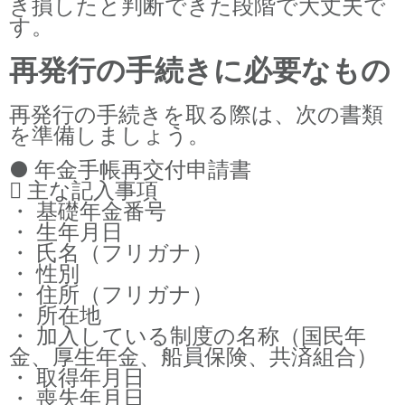
き損したと判断できた段階で大丈夫で
す。
再発行の手続きに必要なもの
再発行の手続きを取る際は、次の書類
を準備しましょう。
● 年金手帳再交付申請書
 主な記入事項
・ 基礎年金番号
・ 生年月日
・ 氏名（フリガナ）
・ 性別
・ 住所（フリガナ）
・ 所在地
・ 加入している制度の名称（国民年
金、厚生年金、船員保険、共済組合）
・ 取得年月日
・ 喪失年月日