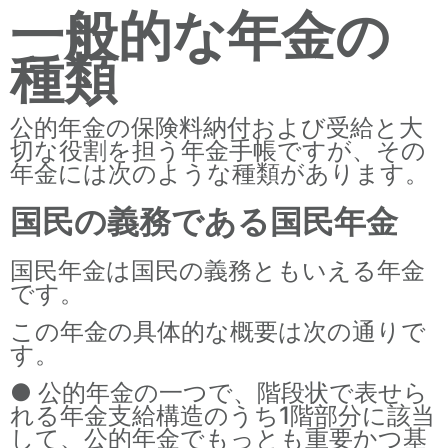
一般的な年金の
種類
公的年金の保険料納付および受給と大
切な役割を担う年金手帳ですが、その
年金には次のような種類があります。
国民の義務である国民年金
国民年金は国民の義務ともいえる年金
です。
この年金の具体的な概要は次の通りで
す。
● 公的年金の一つで、階段状で表せら
れる年金支給構造のうち1階部分に該当
して、公的年金でもっとも重要かつ基