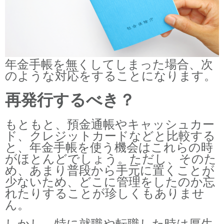
年金手帳を無くしてしまった場合、次
のような対応をすることになります。
再発行するべき？
もともと、預金通帳やキャッシュカー
ド、クレジットカードなどと比較する
と、年金手帳を使う機会はこれらの時
がほとんどでしょう。ただし、そのた
め、あまり普段から手元に置くことが
少ないため、どこに管理をしたのか忘
れたりすることが珍しくもありませ
ん。
しかし、特に就職や転職した時は厚生