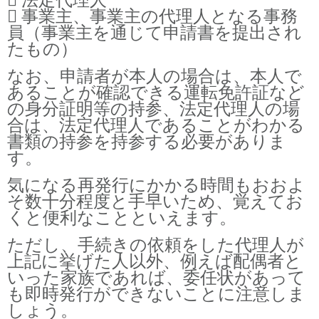
 事業主、事業主の代理人となる事務
員（事業主を通じて申請書を提出され
たもの）
なお、申請者が本人の場合は、本人で
あることが確認できる運転免許証など
の身分証明等の持参、法定代理人の場
合は、法定代理人であることがわかる
書類の持参を持参する必要がありま
す。
気になる再発行にかかる時間もおおよ
そ数十分程度と手早いため、覚えてお
くと便利なことといえます。
ただし、手続きの依頼をした代理人が
上記に挙げた人以外、例えば配偶者と
いった家族であれば、委任状があって
も即時発行ができないことに注意しま
しょう。