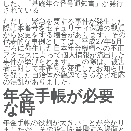
した、「基礎年金番号通知書」が発行
されている
ただし、緊急を要する事件が発生した
際は本番号をセキュリティ保護の観点
から変更をする場合があります。その
代表的な事例としては、平成27年5月
ごろに発生した日本年金機構への不正
アクセスによって個人情報が流出した
事件が挙げられます。この際は、被害
者に対して本番号を変更したお知らせ
を発した自治体が確認できるなど相応
の混乱がありました。
年金手帳が必要
な時
年金手帳の役割が大きいことが分かり
ましたが、その役割を発揮する場面と