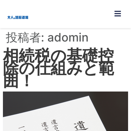
投稿者:
adomin
相続税の基礎控
除の仕組みと範
囲！